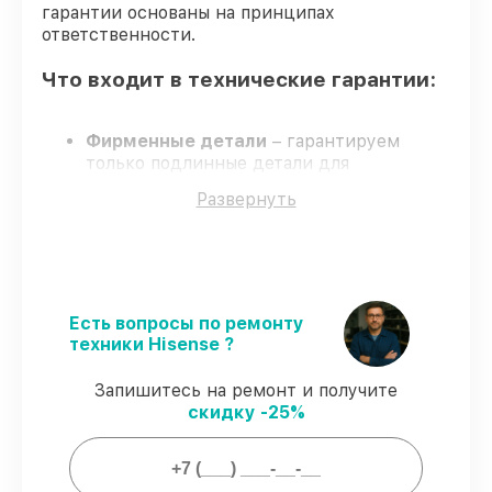
гарантии основаны на принципах
ответственности.
Что входит в технические гарантии:
Фирменные детали
– гарантируем
только подлинные детали для
проекторов.
Развернуть
Сертифицированные инженеры
–
мастера проходят строгий отбор и
регулярное обучение.
Соблюдение сроков починки
– все
работы выполняются в оговоренные
сроки.
Есть вопросы по ремонту
Сервис с гарантией
– починка с полным
техники Hisense ?
гарантийным сопровождением.
Запишитесь на ремонт и получите
скидку -25%
Гарантии сервиса на починку
проекторов: