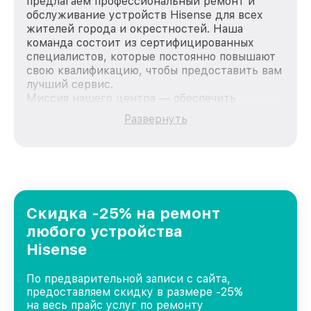
предлагаем профессиональный ремонт и
обслуживание устройств Hisense для всех
жителей города и окрестностей. Наша
команда состоит из сертифицированных
специалистов, которые постоянно повышают
свою квалификацию, чтобы предоставить вам
лучший сервис.
Миссия нашего центра — обеспечить
качественный и доступный ремонт для
Развернуть
каждого пользователя продукции Hisense,
вне зависимости от сложности поломки. Мы
стремимся к тому, чтобы каждый клиент был
удовлетворен скоростью и качеством
предоставляемых услуг. Наша цель — стать
лучшим сервисным центром Hisense в городе
Краснодаре, постоянно повышая уровень
Скидка -25% на ремонт
доверия и лояльности наших клиентов.
любого устройства
Hisense
По предварительной записи с сайта,
предоставляем скидку в размере -25%
на весь прайс услуг по ремонту