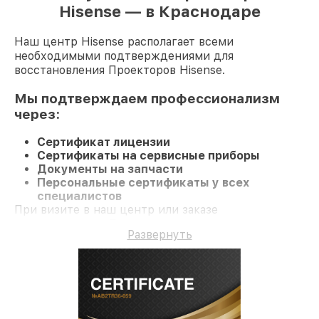
Hisense — в Краснодаре
Наш центр Hisense располагает всеми
необходимыми подтверждениями для
восстановления Проекторов Hisense.
Мы подтверждаем профессионализм
через:
Сертификат лицензии
Сертификаты на сервисные приборы
Документы на запчасти
Персональные сертификаты у всех
специалистов
При визите в наш центр или заказе
восстановления Проектор гарантируется
Развернуть
компетентное обслуживание и долгосрочную
гарантию на ремонт и детали.