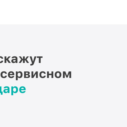
скажут
 сервисном
даре