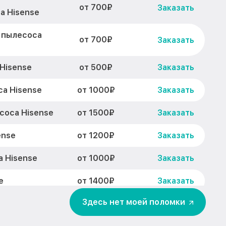
от 700₽
Заказать
а Hisense
 пылесоса
от 700₽
Заказать
от 500₽
Hisense
Заказать
от 1000₽
а Hisense
Заказать
от 1500₽
соса Hisense
Заказать
от 1200₽
ense
Заказать
от 1000₽
 Hisense
Заказать
от 1400₽
e
Заказать
Здесь нет моей поломки
от 1600₽
а Hisense
Заказать