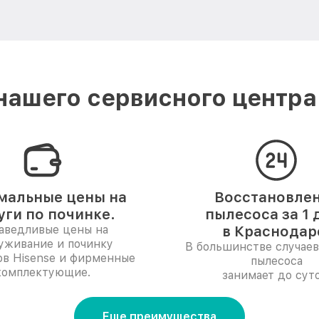
ашего сервисного центра
мальные цены на
Восстановле
уги по починке.
пылесоса за 1 
аведливые цены на
в Краснодар
уживание и починку
В большинстве случаев
ов Hisense и фирменные
пылесоса
комплектующие.
занимает до суто
Еще преимущества