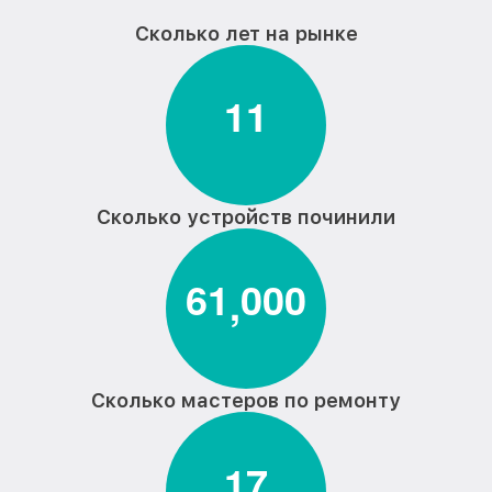
Ремонт аквастопа стиральной машины
от 1800₽
Сколько лет на рынке
Hisense
Замена селектора программ
от 1800₽
стиральной машины Hisense
1
1
Замена шторок барабана стиральной
от 1750₽
машины Hisense
Замена пружин стиральной машины
от 1750₽
Hisense
Сколько устройств починили
Замена верхнего противовеса
от 1600₽
стиральной машины Hisense
6
1
0
0
0
,
Ремонт или замена дозатора моющих
от 750₽
средств стиральной машины Hisense
Ремонт/замена датчика температуры
от 1100₽
стиральной машины Hisense
Сколько мастеров по ремонту
Замена мотора стиральной машины
от 1800₽
Hisense
1
7
Замена подшипников стиральной