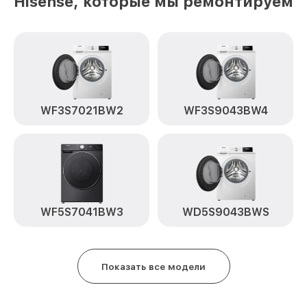
Hisense, которые мы ремонтируем
WF3S7021BW2
WF3S9043BW4
WF5S7041BW3
WD5S9043BWS
Показать все модели