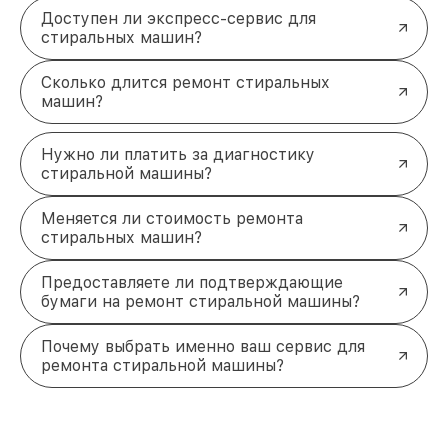
использованием качественных деталей.
Доступен ли экспресс-сервис для
Этап диагностики
стиральных машин?
Глубокая диагностика — основа успешного
ремонта. Специалисты проверяют
Сколько длится ремонт стиральных
работоспособность всех ключевых узлов: мотор,
машин?
барабан, систему подачи и слива воды,
электронику. Используются профессиональные
инструменты для точного выявления причин
Нужно ли платить за диагностику
неисправностей. Такой подход исключает лишние
стиральной машины?
затраты и позволяет оперативно приступить к
ремонту.
Меняется ли стоимость ремонта
Сильные стороны нашего сервиса
стиральных машин?
Проведём
диагностику
бесплатно при заказе
ремонта.
Предоставляете ли подтверждающие
Используем оригинальные
запчасти
для
бумаги на ремонт стиральной машины?
техники
Hisense
.
Выполняем работы
срочно
, в день обращения.
Почему выбрать именно ваш сервис для
Гарантируем качество каждого ремонта на
ремонта стиральной машины?
срок до 12 месяцев.
Заключение
Не откладывайте восстановление своей
стиральной машины
Hisense
. Профессиональный