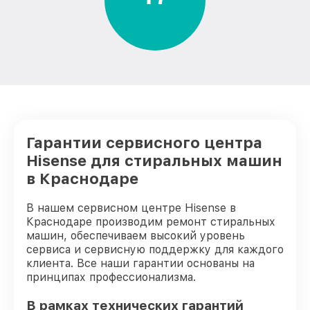
от 2800₽
машины Hisense
Замена амортизаторов стиральной
от 2000₽
машины Hisense
Замена щёток стиральной машины
от 1200₽
Hisense
Замена крестовины стиральной машины
от 2750₽
Hisense
Гарантии сервисного центра
Корпусный ремонт (замена резинок,
Hisense для стиральных машин
креплений, кнопок) стиральной машины
от 850₽
Hisense
в Краснодаре
Ремонт платы управления
(восстановление) стиральной машины
от 2450₽
В нашем сервисном центре Hisense в
Hisense
Краснодаре производим ремонт стиральных
машин, обеспечиваем высокий уровень
Замена ТЭН стиральной машины Hisense
от 1200₽
сервиса и сервисную поддержку для каждого
клиента. Все наши гарантии основаны на
Замена блока управления стиральной
принципах профессионализма.
от 1800₽
машины Hisense
В рамках технических гарантий
Замена УБЛ стиральной машины Hisense
от 1100₽