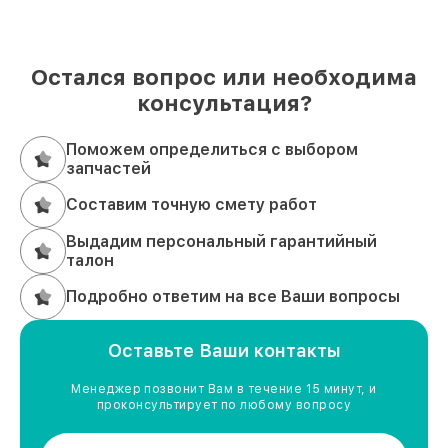
подход, качественные запчасти и оперативность
— всё, что нужно для надёжного ремонта.
Оставьте заявку
, и мы вернём технику к жизни.
Звоните: +7 (861) 299-37-61, адрес: Северная
Остался вопрос или необходима
улица, 496/2.
консультация?
Поможем определиться с выбором
запчастей
Составим точную смету работ
Выдадим персональный гарантийный
талон
Подробно ответим на все Ваши вопросы
Оставьте Ваши контакты
Менеджер позвонит Вам в течение 15 минут, и
проконсультирует по любому вопросу