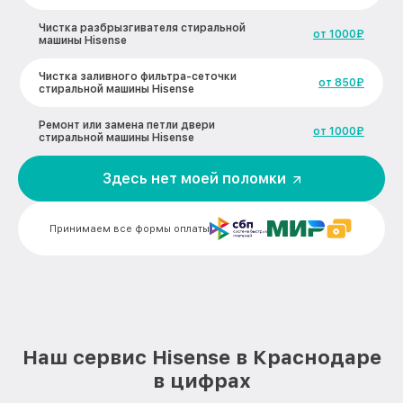
Чистка разбрызгивателя стиральной
от 1000₽
машины Hisense
Чистка заливного фильтра-сеточки
от 850₽
стиральной машины Hisense
Ремонт или замена петли двери
от 1000₽
стиральной машины Hisense
Ремонт или замена патрубка
Здесь нет моей поломки
от 1250₽
стиральной машины Hisense
Замена мотора вентилятора сушки
от 1600₽
Принимаем все формы оплаты
стиральной машины Hisense
Замена нижнего противовеса
от 3450₽
стиральной машины Hisense
Замена бака стиральной машины
от 3450₽
Hisense
Наш сервис Hisense в Краснодаре
Замена опоры бака стиральной машины
от 2800₽
в цифрах
Hisense