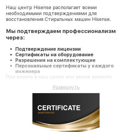
Наш центр Hisense располагает всеми
необходимыми подтверждениями для
восстановления Стиральных машин Hisense.
Мы подтверждаем профессионализм
через:
Подтверждение лицензии
Сертификаты на оборудование
Разрешения на комплектующие
Персональные сертификаты у каждого
инженера
При визите в наш центр или заказе ремонта
Стиральную машину гарантируется качественный
Развернуть
ремонт и долгосрочную гарантию на ремонт и
детали.