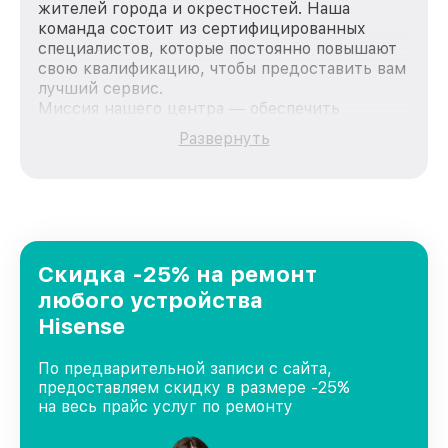
жителей города и окрестностей. Наша
команда состоит из сертифицированных
специалистов, которые постоянно повышают
свою квалификацию, чтобы предоставить вам
лучший сервис.
Миссия нашего центра — обеспечить
качественный и доступный ремонт для
Развернуть
каждого пользователя продукции Hisense,
вне зависимости от сложности поломки. Мы
стремимся к тому, чтобы каждый клиент был
удовлетворен скоростью и качеством
предоставляемых услуг. Наша цель — стать
лучшим сервисным центром Hisense в городе
Краснодаре, постоянно повышая уровень
Скидка -25% на ремонт
доверия и лояльности наших клиентов.
любого устройства
Hisense
По предварительной записи с сайта,
предоставляем скидку в размере -25%
на весь прайс услуг по ремонту