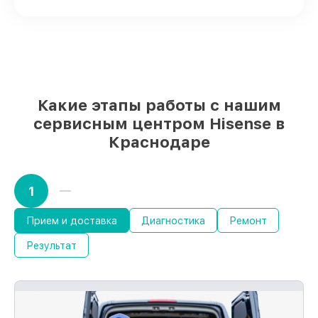
качественные реплики на ваш выбор
–
для любого бюджета
85%
работ в течение пары часов, если
мастер приступает к восстановлению
сразу
Какие этапы работы с нашим
сервисным центром Hisense в
Краснодаре
1
Прием и доставка
Диагностика
Ремонт
Результат