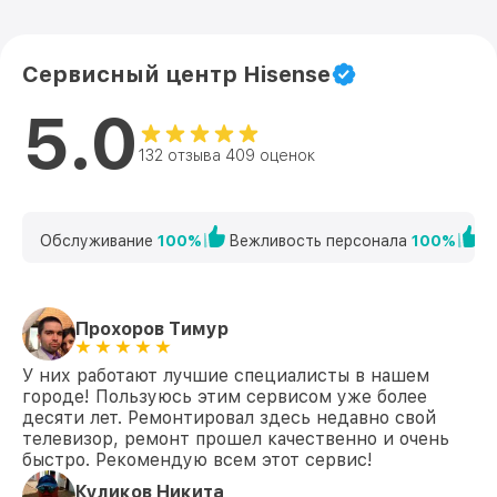
Замена корпуса 55A6BG Hisense
от 1400₽
Сервисный центр Hisense
Замена трансформаторов подсветки
от 1800₽
55A6BG Hisense
5.0
132 отзыва 409 оценок
Обслуживание
100%
Вежливость персонала
100%
К
Прохоров Тимур
У них работают лучшие специалисты в нашем
городе! Пользуюсь этим сервисом уже более
десяти лет. Ремонтировал здесь недавно свой
телевизор, ремонт прошел качественно и очень
быстро. Рекомендую всем этот сервис!
Куликов Никита