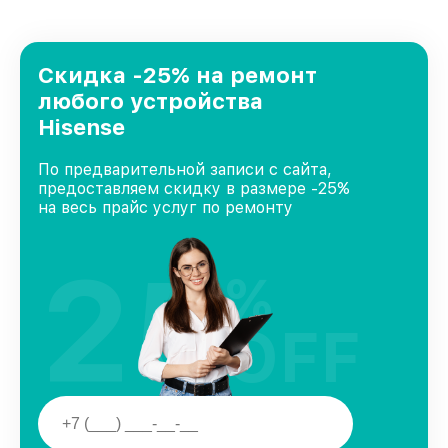
удовлетворен скоростью и качеством
предоставляемых услуг. Наша цель — стать
лучшим сервисным центром Hisense в городе
Краснодаре, постоянно повышая уровень
Скидка -25% на ремонт
доверия и лояльности наших клиентов.
любого устройства
Hisense
По предварительной записи с сайта,
предоставляем скидку в размере -25%
на весь прайс услуг по ремонту
25
%
OFF