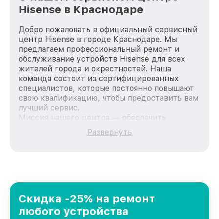
Hisense в Краснодаре
Добро пожаловать в официальный сервисный
центр Hisense в городе Краснодаре. Мы
предлагаем профессиональный ремонт и
обслуживание устройств Hisense для всех
жителей города и окрестностей. Наша
команда состоит из сертифицированных
специалистов, которые постоянно повышают
свою квалификацию, чтобы предоставить вам
лучший сервис.
Миссия нашего центра — обеспечить
качественный и доступный ремонт для
Развернуть
каждого пользователя продукции Hisense,
вне зависимости от сложности поломки. Мы
стремимся к тому, чтобы каждый клиент был
удовлетворен скоростью и качеством
предоставляемых услуг. Наша цель — стать
лучшим сервисным центром Hisense в городе
Краснодаре, постоянно повышая уровень
Скидка -25% на ремонт
доверия и лояльности наших клиентов.
любого устройства