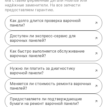
Мы ставим фирменные детали Hisense или
Устанавливается новая конфорка аналогичной
надёжные заменители. На все запчасти
модели.
предоставляем гарантию.
Ремонт модуля управления
— сбои в
"мозге" устройства влияют на работу всей
панели. Выполняется диагностика и
Как долго длится проверка варочной
восстановление схемы.
панели?
Диагностика неисправностей
варочных панелей Hisense
Доступен ли экспресс-сервис для
варочных панелей?
Качественный ремонт начинается с точной
диагностики. Мы проверяем питание, состояние
внутренних компонентов, работоспособность
Как быстро выполняется обслуживание
сенсоров и модулей. Специалисты используют
варочных панелей?
профессиональное оборудование для выявления
скрытых поломок. Такой подход помогает
Нужно ли платить за диагностику
исключить повторные обращения и обеспечивает
варочной панели?
надёжность ремонта.
Преимущества ремонта варочных
Меняется ли стоимость ремонта варочных
панелей Hisense у нас
панелей?
Срочность
. Выполняем ремонт в кратчайшие
сроки, чтобы ваше устройство быстрее
Предоставляете ли подтверждающие
вернулось к работе.
бумаги на ремонт варочной панели?
Оригинальные запчасти
. Используем только