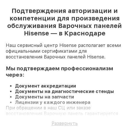
Подтверждения авторизации и
компетенции для произведения
обслуживания Варочных панелей
Hisense — в Краснодаре
Наш сервисный центр Hisense располагает всеми
официальными сертификатами для
восстановления Варочных панелей Hisense.
Мы подтверждаем профессионализм
через:
Документ аккредитации
Документы на диагностические стенды
Документы на запчасти
Лицензии у каждого инженера
При обращении в наш СЦ или заказе
восстановления Варочную панель гарантируется
профессиональный сервис и долгосрочную
Развернуть
гарантию на ремонт и детали.