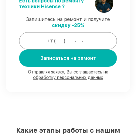
соблюдаем сроки, согласованные с
Есть вопросы по ремонту
клиентом.
техники Hisense ?
Гарантийное обслуживание
– починка с
полным гарантийным сопровождением.
Запишитесь на ремонт и получите
скидку -25%
Гарантии на сервис варочных
панелей:
Записаться на ремонт
80%
работ выполняем в присутствии
владельца
90%
деталей имеются в наличии,
Отправляя заявку, Вы соглашаетесь на
обработку персональных данных
остальные доступны в кратчайшие сроки
Оригинальные комплектующие и
проверенные реплики
– с учётом
возможностей клиента
85%
работ занимают не более пары
часов, если начинаем сразу
Наши обязательства перед
Какие этапы работы с нашим
заказчиками: